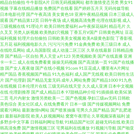
精品自拍偷拍
牛牛影院A片
日韩无码视频网站
都市激情变态另类
男女91
视频
字幕在线精品播放
免费国产在线看
国产婷婷五月天
无码传媒导航
强奸 www妞干网 久草黄色网 日韩特黄 91免费网址 国产福利吃瓜 欧美人妖在
日本电影伦理
国产午夜高清
美女黄色18
亚洲午夜精品视频
日本三级成人
观看
国产精品第12页
日韩午夜场
成人视频高清免费
伦理在线影视
成人
三级视频在线
91理论片
欧美日韩性爱福利
av午夜探花福利
精品毛片
久
线 91好看免费视频 激情综合涩涩网 深夜福利在线91 97福利观看
久叉叉
另类人妖视频
欧美熟妇穴视频
丁香五月V国产
日韩黄色网址
豆花
福利视频
轮理片自拍偷拍
日韩欧美美女视频
欧美A级黄色影院
丁香影视
五月花
福利视频电影久久
污污污污免费
91金典免费
欧美三级日本
成人
在线吃瓜网站
成人岛国影院
成人动漫二区三区
久草在线最新
日韩精品推
荐
国产精品一区自拍
男人天堂
a片123
另类视频欧美
国产在线直播
亚洲
卡一卡二
成人在线免费看黄
操操无码视频
国产高清第一页
91国产在线播
放
国产女人夜夜做
国产在线小视频
91com
91豆花成人
哪里有A片网址
精产国品
香蕉视频国产精品
91九色福利
成人国产无线视
欧美日韩性生活
片
国产伦理剧
国产精品无套无码
成年人网站免费
国产精品1000
91九色
在线视频
日本伦理片在线
三级无码在线天堂
久久成人亚洲
日本中文视频
在线
伦理剧推荐
国产成人精品日本
97甜桃品种介绍
91插插插
欧美SE第
二页
毛片内射女
激情另类欧美一二
国产色视频
孕妇三级av无码
日韩欧
美色综合
美女社区成人
在线免费看片
日本一级
国产传媒视频网站
免费
观看污网站
最新激情h网站
国产喷浆抽搐
宅男久久国产精品
国产乱肥老
妇
最新福利影院
欧美人妖视频网站
窝窝午夜理论
久草视频深夜福利
波
多野步中文字幕
日韩福利网址导航
91精品国产社区
超碰无码在线
欧美日
韩高清免费
国产激情视频三区
宅男福利在线播放
91视频污导航
国产啪亚
洲国
欧美性爱密臀
疯狂少妇喷潮
欧美肏屄一区二区
国产乱伦免费观看