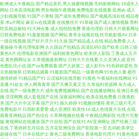
欧洲成人午夜精品
国产精品美乳
男人操蜜桃视频
无码射精网站
18成年人
网站
日本高清电影网
男女啪啪午夜视频
免费电影在线观看
亚洲ab
成人
久久黑料 91视屏观看 超碰碰碰96 黄色九一小视频 色欲一期二期 91次元免费
少妇视频导航
91国产小青蛙
国产成年免费网站
国产视频高清在线
精品香
蕉
求a片网址
麻豆tv在线观看
在线撸丝片
91草碰
国产成人激情视频
黑料
视频 操碰伊人 国产欧美日韩日逼 老湿机午夜剧场 日韩操B 91N色网 国产深福
吃瓜精品偷拍
91大神合集
成人拍拍拍免费
香港伦理剧
日韩大片观看网址
日韩免费电影
91羞羞视频
国产网站
青草全福视在线
性导航影视AV
日本
一级在线视频
国产好片浮力
91久操
国产精品成人在线
精品免费看
人人
利 老湿机成人av 伊人色影院 国产91看 九一茄子 日韩av免费网址 影音先锋韩
看操碰
午夜伦理电影网
久久国自产拍精品
高清乱码0
国产欧美
日韩三级
黄色A片
伦理电影亚洲国产
福利姬黄色网址
欧美伊人影院
丁香成人五月
国美女 操日韩美在线 国产日韩精品欧美 玖玖视频久久 日韩熟女视屏 一区二
花
黄色网网址女
久草视频最新网址
日韩大片在线看
久久亚洲人成
亚州
色图乱伦小说
国产va免费观看
国产人妖第二
成人影片h
91色婷婷瑟色
东
京热狠狠草
日韩精品观看
91最新国产精品
一级黄色网
91色色人妻
都市
区免费日本 超碰97打炮在线 黄色理论视频 日本黄色高清视频 香蕉视频网 97
激情婷婷
91精品国产91
云涩福利在线导航
91视色
午夜福利在线网站
91
直播
91处女
伊人网青青草
国产又爽又黄又无
久草福利资源网
东方成人
亚洲中文 欧美一级黄色A片 99影院激情文学 福利国产pron 色宗黑人 波多野
在线
国产一级免费大片
成年免费视频网站
国产在线播放网站
亚洲日本视
频
淫淫网网
成人影视国产在线
深夜福利网址
欧美在线免费看
日夜夜欧
美
国产大片中文字幕
国产片91
操久婷婷
91视频你懂得
黄色三级片毛片
结衣四级片 麻豆黄色一色片 韩日性爰 蜜桃网91 三级片av操操 91韩剧网 肏屄
免费电影片
日韩欧美爱爱
成人亚洲区
欧美性16
成人色情黄片在线
在线
观看亚洲精品
国产热综合
久草网视频在线看
午夜精品网影院
伦理片完整
ab 黄色片子看看 欧美色图21 午夜情色影院 AV免费在线观看 国产精品天天干
版
黄视网站在线播放
国产片自拍
国产在线91
AV亚洲网址
国产经典三级
在线
丁香婷婷五月综合
五月花亚洲综合
国产影院第一页
乱码欧美孕交
超碰在线艹
日本在线护士
黄色三级免费网址
香港电影伦理片
91黄色电影
日韩美淫社 97操擦 国产精品第八页 91宅男网 国产中出在线观看 综合无码中