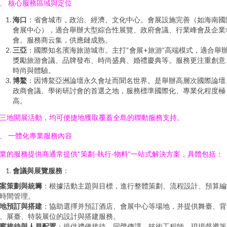
、 核心服務區域與定位
海口
：省會城市，政治、經濟、文化中心。會展設施完善（如海南國
會展中心），適合舉辦大型綜合性展覽、政府會議、行業峰會及企業
會。服務商云集，供應鏈成熟。
三亞
：國際知名濱海旅游城市。主打“會展+旅游”高端模式，適合舉
獎勵旅游會議、品牌發布、時尚盛典、婚禮慶典等。服務更注重創意
時尚與體驗。
博鰲
：因博鰲亞洲論壇永久會址而聞名世界。是舉辦高層次國際論壇
政商會議、學術研討會的首選之地，服務標準國際化、專業化程度極
高。
三地開展活動，均可便捷地獲取覆蓋全島的聯動服務支持。
、 一體化專業服務內容
業的服務提供商通常提供“策劃-執行-物料”一站式解決方案，具體包括：
會議與展覽服務
：
案策劃與統籌
：根據活動主題與目標，進行整體策劃、流程設計、預算編
時間管理。
地預訂與搭建
：協助選擇并預訂酒店、會展中心等場地，并提供舞臺、背
、展臺、特裝展位的設計與搭建服務。
賓接待與人員配置
：提供禮儀接待、同聲傳譯、技術工程師、現場督導等