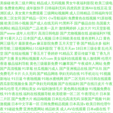
美操碰
欧美二级片网址
精品成人无码视频
男女午夜福利影院
欧美三级电
影
免费黄色网址
成年版快手
日韩福利无码
四虎四房
亚洲AV在线豆花
亚
洲区成人
美女黄片免费观看
三级网站视频网
成人日韩精品
日韩福利专区
欧美二区女同
国产精品一区91
小x导航福利
免费黄色在线视频
91原创视
频
欧美日韩小视频
国产成人在线无码
91黑料不
国产极品自拍
岛国最大
色网站
精品无码国产二品
欧美一及片
激情网婷婷
人妖大片
91天堂影视
国产www
成年人伦理片
高清日韩电影
国产尤物视频在线
超碰福利97视
屏
91看片入口
日本国产成人视频
日本日韩欧美在线
黄色资料入口
黄色
网三级毛片
最新黄色av
麻豆影院免费
五月天堂丁香
国产精品水多
福利
所导航
三级视频网站J
51福利影院
丁香五月天av
18日本三级全黄
乱伦天
堂
国产在线短视频
丁香五月丁香婷婷
91精品又
爱豆传媒下载
丁香九月
国产主播
美女网站视频黄
A片com
美女福利在线观看
狼人激情网
伦理片
香港
极品福利导航
黄色三级最新免费
91嫩草国产
午夜成年人网站
免费
国产高清视频
91草莓
丝瓜视频污成人
国产亚洲视品在线
国产玖玖
国产
免费毛不卡片
久久无码
国产精品网络
孕妇无码在线
91手机论坛
91视频
新地址
91日逼
午夜啪视频
91啪水蜜桃网
国产二区无码
91日韩在线观看
西瓜影院视频全集
国产孕妇无码视频
国产在线福利
国产在线日皮片
午夜
神马伦理
毛片网站美女
AV福利激情毛片
黄色网在线播放
91视频免费在
线
91午夜在线
福利在线视频导航
欧美喷潮一区二区
午夜理论片
日本第
二片区
国产免费大片
精品呦视频
日本乱伦高清无码
深夜国产视频
91刺
激视频
日本中文字幕一区
日韩免费精品视频
日本高清v
欧美日韩伦理午
夜
91碰超免费
亚洲色图网站
精品欧美
成人AV在线观看
日本a级在线
干