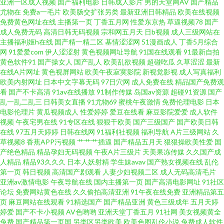
亚洲一区成人视频
国产福利电影
日韩成人影片
男的天堂网AV
国产精品
尤物在
免费a一毛片
欧美肠交扩张另类
最新亚洲日韩精品
欧美在线视频
文网 东京热色综合 东方av在线导航 青青久久青青 91熟女中文免费 国产3P系
免费黄色网址在线
主播第一页
丁香五月网
性爱东京热
草逼视频78
国产
成人免费无码
高清日韩无码视频
宗和网五月天
日b视频
成人三级网站在
主播福利姬h在线
国产精一精二区
基情涩涩网
51漫画成人
丁香5月综合
列合集 日韩A级电影 在线黑丝91 ts伪娘 黑丝91国产 人人爱肏屄 97人妻碰碰
网
91爱爱com
伊人涩涩射
黄色视频网址导航
91国在线观看
91最新自拍
黄色软件91
国产操女人
国产乱人
欧美乱欲视频
超碰吃瓜
久草涩涩
最新
碰 亚洲趁人 国产白丝视频 日韩αV 在线不卡久热涩 TS美妖 另类射区 三级专区
在线A片网址
黄色视屏网站
欧美午夜寂寞影院
新视觉影视
成人写真福利
欧美内射网址
日本中文字幕无码
97日穴网
成人免费在线
精品国产免费观
看
国产不卡高清
91av在线播放
91制作传媒
岛国av资源
超碰91资源
国产
91大神免费网址 超碰97无码 韩国草逼 天天操天天添 97超碰源 黄色免费网站
乱一乱二乱三
日韩美女直播
91尤物69
蜜桃午夜激情
免费伦理电影
日本
电影伦理片
黄瓜视频成人
性爱婷婷
爱豆在线看
麻豆影院爱爱
成人软件
网址 日本私人网站不卡 中文福利深夜 www性爱AV 狠狠插色色 青青草视频 亚
视频
午夜宅男在线
91专区在线
狠狠干欧美
国产三级国产
国产欧美日韩
在线
97五月天婷婷
日韩在线网
91福利社视频
福利导航
A片三级网站
久
草视频8
香蕉APP污视频
艹艹艹插逼
国产精品五月天
狠狠操欧美性爱
国
洲精品超碰 超碰人人青青55 欧美Aⅴ在线 成人午夜伦理 久久国产高潮久久 色
产绝色精品
精品孕妇无码视频
午夜A片三级片
天美果冻传媒
久久国产成
人精品
精品93久久久
日本人妖射精
学生妹avav
国产熟女视频在线
乱伦
中色综合色图 91免费视频资源 黄色性生活一级 五月天激情人体 白丝自慰在
第一页
韩日视频
高清国产剧观看
人妻少妇视频二区
成人无码高清毛片
亚洲av激情电影
午夜导航在线
国内主播第一页
国产高清电影网址
91社区
论坛
免费网站黄色在线
久久偷拍高清亚洲
91午夜在线免费
亚洲精品第五
线 欧美激情导航 午夜日韩免费a 俺去也综合色图 海角传媒91黑料 欧美自慰喷
页
麻豆网站在线观看
91精选国产
国产精品亚洲
黄色三级成年
五月天婷
婷爱
国产不卡小视频
AV色哟哟
亚洲天堂丁香五月
91社网
美女视频黄全
水网站 亚洲丝袜色图 超碰98 老司机黄色影院 ts互干 久久国产视频精品 色资
免费
国产精品第一页国
另类区另类欧美
欧美色图乱伦小说
免费成人软件