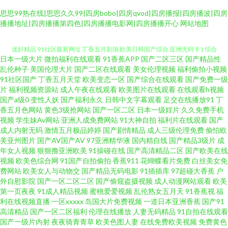
思思99热在线|思思久久99|四房bobo|四房qvod|四房播报|四房播波|四房
欧美性爱快播 东京热男人天堂 国产欧美日韩91 免费性爱Av 五月婷婷影院 91
播播地址|四房播播第四色|四房播播电影网|四房播播开心
网站地图
迷奸精品 91社区最新网址 丁香五月剧场 欧美日韩国产综合 亚洲无码卡1 综合
日本一级大片
微拍福利在线观看
91香蕉APP
国产二区三区
国产精品性
色色97 99久久偷窥 精品不卡视屏 av三级操 av资源总站 超碰人人大 国产系列
乱伦种子
美国伦理大片
国产二区在线观看
美女伦理视频
福利偷拍小视频
91社区国产
丁香五月天堂
欧美变态一区
国产综合在线观看
国产免费一级
片
福利视频资源站
成人午夜在线观看
欧美图片在线观看
在线观看h视频
WWW 人妖自慰网站 微拍视频在线观看 91福利社色色 丰满熟妇乱子另类 韩
国产a级0
变性人妖
国产福利永久
日韩中文字幕观看
足交在线播放91
丁
香五月色网站
黄色3级抢网站
国产一区二区
日本一级婬片
久久免费手机
国自拍AV 欧美性爱主站 亚洲天堂在线视频 亚洲乱乱少妇后入 免费的肏屄网
视频
学生妹Av网站
亚洲人成免费网站
91大神自拍
福利片在线观看
国产
成人内射无码
激情五月极品婷婷
国产剧情精品
成人三级伦理免费
偷怕欧
美亚州图片
国产AV国产AV
97亚洲精华液
国内精自线
国产精品3级片
成
址 午夜另类成人AV 99这里精品 国产区视频在线 欧美AⅤ视频 午夜影院0050
年女人视频
狠狠撸亚洲欧美
91操碰在线
国产高清精品二区
国产欧美在线
视频
欧美色综合网
91国产自拍偷拍
香蕉911
花蝴蝶看片免费
白丝美女免
最新无码伦理片 97在线资源网 大香蕉伊av 久久只有这里有 日本aⅴ在线 少妇
费网站
欧美女人与动物交
国产精品无码电影
91插插库
97超碰大香蕉
户
外自慰影院
国产一区二区二区
国产偷窥盗摄视频
成人动漫网站观看
欧美
第一页夜夜
91成人精品视频
蜜桃爱爱视频
乱伦熟女五月天
91香蕉视
福
人妻影院 91视频中文字幕 99超碰人妻 99视频一区 91色色小视频 97无码视
利在线视频直播
一区xxxxx
岛国大片免费视频
一道日本亚洲香蕉
国产91
高清精品
国产一区二区福利
伦理在线播放
人妻无码精品
91自拍在线观看
频 草莓视频在线播放 操碰视频 九一自拍 伊人三级片 激情色图日韩 韩国人人
国产一级片内射
夜夜骑青青草
欧美色图人妻
在线免费欧美视频
免费黄色