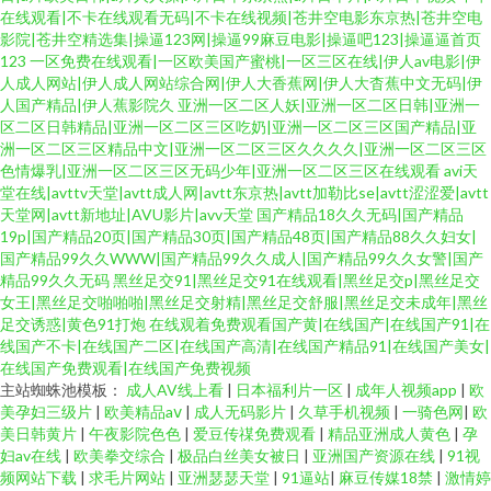
在线观看|不卡在线观看无码|不卡在线视频|苍井空电影东京热|苍井空电
影院|苍井空精选集|操逼123网|操逼99麻豆电影|操逼吧123|操逼逼首页
123
一区免费在线观看|一区欧美国产蜜桃|一区三区在线|伊人av电影|伊
人成人网站|伊人成人网站综合网|伊人大香蕉网|伊人大杳蕉中文无码|伊
人国产精品|伊人蕉影院久
亚洲一区二区人妖|亚洲一区二区日韩|亚洲一
区二区日韩精品|亚洲一区二区三区吃奶|亚洲一区二区三区国产精品|亚
洲一区二区三区精品中文|亚洲一区二区三区久久久久|亚洲一区二区三区
色情爆乳|亚洲一区二区三区无码少年|亚洲一区二区三区在线观看
avi天
堂在线|avttv天堂|avtt成人网|avtt东京热|avtt加勒比se|avtt涩涩爱|avtt
天堂网|avtt新地址|AVU影片|avv天堂
国产精品18久久无码|国产精品
19p|国产精品20页|国产精品30页|国产精品48页|国产精品88久久妇女|
国产精品99久久WWW|国产精品99久久成人|国产精品99久久女警|国产
精品99久久无码
黑丝足交91|黑丝足交91在线观看|黑丝足交p|黑丝足交
女王|黑丝足交啪啪啪|黑丝足交射精|黑丝足交舒服|黑丝足交未成年|黑丝
足交诱惑|黄色91打炮
在线观着免费观看国产黄|在线国产|在线国产91|在
线国产不卡|在线国产二区|在线国产高清|在线国产精品91|在线国产美女|
在线国产免费观看|在线国产免费视频
主站蜘蛛池模板：
成人AV线上看
|
日本福利片一区
|
成年人视频app
|
欧
美孕妇三级片
|
欧美精品aⅴ
|
成人无码影片
|
久草手机视频
|
一骑色网
|
欧
美日韩黄片
|
午夜影院色色
|
爱豆传禖免费观看
|
精品亚洲成人黄色
|
孕
妇av在线
|
欧美拳交综合
|
极品白丝美女被日
|
亚洲国产资源在线
|
91视
频网站下载
|
求毛片网站
|
亚洲瑟瑟天堂
|
91逼站
|
麻豆传媒18禁
|
激情婷