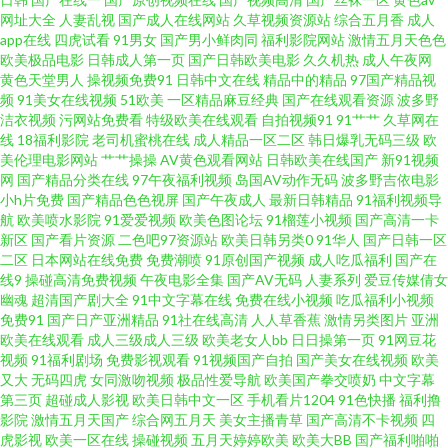
网址大全
人妻乱视
国产成人在线网站
久草视频资源站
综合五月香
成人
www抠逼 天天日批 白丝美女爆乳视频 午夜1区2区 91精东传媒网站 欧美精品
app在线
四虎试看
91男女
国产男小鲜肉同
福利影院网站
激情五月天色色
欧美极品电影
日韩成人第一页
国产日韩欧美电影
久久机热
成人午夜网
黄色天堂男人
操视频免费91
日韩中文在线
精品中的精品
97国产精品视
13 91碰在线观看 亚洲金典久久 ab片免费观看 国产操逼视屏 九九热草逼视频
频
91美女在线视频
51欧美
一区精品麻豆经典
国产在线观看资源
波多野
洁衣视频
污网站免费看
特级欧美在线观看
自拍视频91
91艹艹
久草网在
五月天伊人大香蕉 91内射喷水 成人日韩 精品在线视频91 日韩A片性爱网站
线
18福利影院
老司机蜜桃在线
成人精品一区二区
韩日爆乳无码三级
欧
美伦理电影网站
艹艹操操
AV黄色观看网站
日韩欧美在线国产
新91视频
网
国产精品分类在线
97午夜福利视频
岛国AV动作无码
波多野吉依电影
先锋影音女同 97尤物视频网站 户外露出自慰小说 欧美人妖 天美传媒不卡AV
小h片免费
国产精品色色视屏
国产午夜成人
最新日韩精品
91福利视频导
航
欧美喷水影院
91爱爱视频
欧美色图论坛
91榴莲小视频
国产高清一卡
在线国产区 97超踫成人福利 豆花AV永久地址 国产自拍第一页 人人妻人人插
新区
国产看片资源
二色吧97资源站
欧美日韩另类0
91华人
国产日韩一区
二区
日本网站在线免费
免费潮喷
91原创国产视频
成人吃瓜福利
国产在
线9
操碰高清免费视频
午夜电影全集
国产AV无码
人妻系列
爱豆传媒倩女
无码不卡成人 jk黑丝啪啪内射 伊人久香蕉 国产深夜福利 免费的av网站 欧美第
幽魂
超清国产剧大全
91中文字幕在线
免费在线小视频
吃瓜福利小视频
免费91
国产日产亚洲精品
91社在线高清
人人草香蕉
激情另类图片
亚洲
1页 欧美网站在线观看 午夜专区 91大神琪琪 自慰喷水网站 69国产 国产九区
欧美在线观看
成人三级成人三级
欧美老女人bb
日日操第一页
91网豆花
视频
91福利剧场
免费影视观看
91视频国产自拍
国产美女在线视频
欧美
又大
无码四虎
女同激吻视频
极品性爱导航
欧美国产拳交喷奶
中文字幕
一区在线 日本91网站 亚洲乱纶 91午夜黄色影院 国产91丝袜 久久超碰人人操
第三页
超碰成人影视
欧美日韩中文一区
手机看片1204
91色快播
福利撸
影院
激情五月天国产
综合网五月天
美女主播青草
国产高清不卡视频
四
四虎色导航 91视频线上网站 成人视频院 黄色网址的网站 日韩三级国产 伊人
虎影视
欧美一区在线
操碰视频
五月天婷婷欧美
欧美大BB
国产福利啪啪