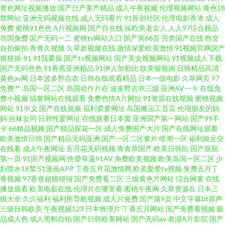
黄色网址视频播放
国产日产美产精品
成人午夜视频
伦理视频网站
黄色18
禁网站
亚洲无码视频在线
成人无码看片
91原创社区
伦理电影香港
成人
源色综合 91干逼电影网 成人品人妻久久 老司机日屄网 亚洲导航 AV地址资源
免费
蜜桃91色色
A片视频网
国产自在线
操欧美老女人
人人97综合精品
岛国免费
国产无码一二
蜜桃tv网站入口
国产第66页
另类国产在线
熟女
亚洲一区伪娘射精 男女互操免费看 99h片 久草作爱 无码东京热专区 97草逼
自拍偷拍
青青久视频
久草新视频在线
激情深爱欧美激情
91视频官网国产
狠狠操-91
91我要操
国产ts视频网站
国产美女视频网站
91视频成人下载
国产无码色色
91香蕉亚洲精品
91伊人加勒比
欧美狠狠插
日韩精品高清
视频 国产搡女人高潮 日韩精品一二三 91美女自慰 国产91在线视频 欧美人
黄色av网
日本波多野吉衣
日韩在线观看精品
日本一级电影
久草网页
97
免费艹
岛国一区二区
岛国动作片在
波多野吉衣三级
亚洲AV一卡
在线免
00yy 91停停色网 韩国三级A片 日本精品中文字幕 91重口味视频 韩国三级大
费小视频
搞黄网站在线观看
免费色情A片网扯
91资源在线视频
蜜桃视频
网站
91中文
国产在线视频
福利爱爱网址
岛国搬运工首页
伦理朋友的妈
妈
丝袜女同
日韩性爱网址
在线观看日本黄
亚洲国产第一网站
国产99不
片 日韩A级视屏 97视频精品 国产懆懆网 91在线超碰 欧美午夜免费剧场 国产
卡
66精品视频
国产精品探花一区
成人免费国产大片
国产在线网址观看
欧美激情日韩
国产精品无码亚洲
国产一区二区黄片
喷潮一区
福利姬足交
中出在线观看 中文字幕禁忌乱偷 韩国色情影院 偷拍拍自超碰 欧美另类在线
在线看
成人午夜网址
五月花无码视频
青青草国产
欧美日韩乱
国产屁屁
第一页
91国产视频网
性爱草逼91AV
免费欧美视频
欧美岛国一区二区
少
妇喷水18禁
51漫画APP
丁香五月花激情网
欧美爱爱tv视频
免费五月丁
观看 日韩欧美色图0p 51视频在线观看 另类重口味一区 东京热蜜桃网 四虎老
香视频
97香蕉超级碰碰
国产免费看二区
三级黄色片网站
综合网黄
在线
播放观看
欧美电影在线
伦理片在哪里看
蜜桃午夜网
久草资源在
日本三
司机精品 www毛毛片 丝袜美足 国产第页 久久伊人国产九九 五月婷婷操逼 久
级大全
久久福利
福利所导航视频
成人片免费
国产第9页
中文字幕bt原声
三级日韩欧美
午夜视频123
日本推理片
丁香五月网站
国产免费看视频
极
品成人色
成人黑料自拍
国产日韩欧美网站
国产无码av
老湿A片影院
国产
草视频资源网 91超碰综合 男同看片网站 99热都是精品 九九热这里 午夜影院