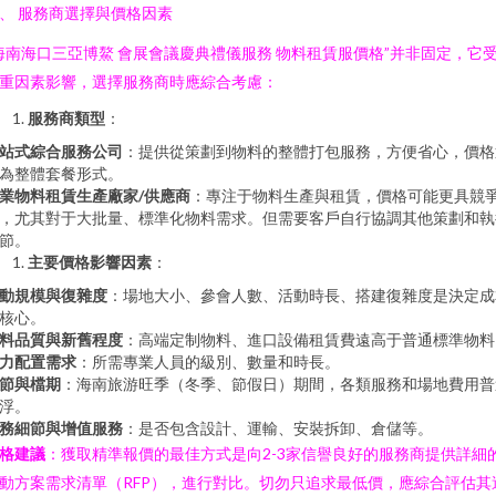
、 服務商選擇與價格因素
海南海口三亞博鰲 會展會議慶典禮儀服務 物料租賃服價格”并非固定，它
重因素影響，選擇服務商時應綜合考慮：
服務商類型
：
站式綜合服務公司
：提供從策劃到物料的整體打包服務，方便省心，價格
為整體套餐形式。
業物料租賃生產廠家/供應商
：專注于物料生產與租賃，價格可能更具競
，尤其對于大批量、標準化物料需求。但需要客戶自行協調其他策劃和執
節。
主要價格影響因素
：
動規模與復雜度
：場地大小、參會人數、活動時長、搭建復雜度是決定成
核心。
料品質與新舊程度
：高端定制物料、進口設備租賃費遠高于普通標準物料
力配置需求
：所需專業人員的級別、數量和時長。
節與檔期
：海南旅游旺季（冬季、節假日）期間，各類服務和場地費用普
浮。
務細節與增值服務
：是否包含設計、運輸、安裝拆卸、倉儲等。
格建議
：獲取精準報價的最佳方式是向2-3家信譽良好的服務商提供詳細
動方案需求清單（RFP），進行對比。切勿只追求最低價，應綜合評估其