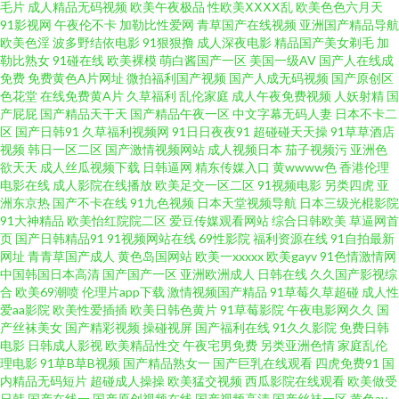
毛片
成人精品无码视频
欧美午夜极品
性欧美ⅩⅩⅩⅩ乱
欧美色色六月天
91影视网
午夜伦不卡
加勒比性爱网
青草国产在线视频
亚洲国产精品导航
操 极品韩国无码 一区二区 成人在线影音 大香蕉伊人成人网 97色色中文字幕
欧美色淫
波多野结依电影
91狠狠撸
成人深夜电影
精品国产美女剃毛
加
勒比熟女
91碰在线
欧美裸模
萌白酱国产一区
美国一级AV
国产人在线成
aⅴ五月亭 在线视频福利导航 草草影院免费 丁香福利社 韩日AV片 97就是干五
免费
免费黄色A片网址
微拍福利国产视频
国产人成无码视频
国产原创区
色花堂
在线免费黄A片
久草福利
乱伦家庭
成人午夜免费视频
人妖射精
国
产屁屁
国产精品天干天
国产精品午夜一区
中文字幕无码人妻
日本不卡二
月天 福利在线92 久久伊人视频 人人肏艹 日韩一级免费视频 国产精品第99 久
区
国产日韩91
久草福利视频网
91日日夜夜91
超碰碰天天操
91草草酒店
视频
韩日一区二区
国产激情视频网站
成人视频日本
茄子视频污
亚洲色
久豆花视频18 日韩A视频论坛 亚州午夜AV 97超碰福利 成人永久免费 久草香
欲天天
成人丝瓜视频下载
日韩逼网
精东传媒入口
黄wwww色
香港伦理
电影在线
成人影院在线播放
欧美足交一区二区
91视频电影
另类四虎
亚
洲东京热
国产不卡在线
91九色视频
日本天堂视频导航
日本三级光棍影院
蕉97 欧美入口一二三 日韩无码肏逼电影 91九色海角社区 肏屄传媒 海角社区
91大神精品
欧美怡红院院二区
爱豆传媒观看网站
综合日韩欧美
草逼网首
页
国产日韩精品91
91视频网站在线
69性影院
福利资源在线
91自拍最新
tv 老司机福利社91 日本网站www 亚洲黄色成人 91人人草人妻 丁香五月性交
网址
青青草国产成人
黄色岛国网站
欧美一xxxxx
欧美gayv
91色情激情网
中国韩国日本高清
国产国产一区
亚洲欧洲成人
日韩在线
久久国产影视综
合
欧美69潮喷
伦理片app下载
激情视频国产精品
91草莓久草超碰
成人性
网友 九九热这里只有精 男人女人成人超碰 五月天国产视频 91福利小视 俺去
爱aa影院
欧美性爱插插
欧美日韩色黄片
91草莓影院
午夜电影网久久
国
产丝袜美女
国产精彩视频
操碰视屏
国产福利在线
91久久影院
免费日韩
也网 久久深爱网 欧美综合色图91 亚洲第七页国产 91巨炮视频在线 AV超碰久
电影
日韩成人影视
欧美精品性交
午夜宅男免费
另类亚洲色情
家庭乱伦
理电影
91草B草B视频
国产精品熟女一
国产巨乳在线观看
四虎免费91
国
内精品无码短片
超碰成人操操
欧美猛交视频
西瓜影院在线观看
欧美做受
久香蕉 浮力发布业 久久性爱一区二区 日韩A∨手机在线 青青操逼 91工厂网址
日韩
国产在线一
国产原创视频在线
国产视频高清
国产丝袜一区
黄色av