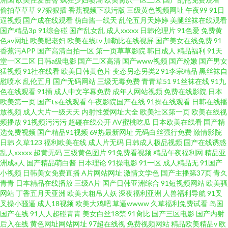
偷拍草草草
97狠狠插
香蕉视频下载污版
三级黄色视频网址
午夜99
91日
逼视频
国产成在线观看
萌白酱一线天
乱伦五月天婷婷
美腿丝袜在线观看
国产精品3p
91综合碰
国产乱女乱
成人xxxxx
日韩伦理片
91色爱
免费黄
色av网址
欧美肥老妇
欧美在线tv
加勒比在线视屏
国产美女在线免费
91
香蕉污APP
国产高清自拍一区
第一页草草影院
韩日成人
精品福利
91天
堂一区二区
日韩a级电影
国产二区高清
国产www视频
国产粉嫩
国产男女
猛视频
91社在线看
欧美日韩黄色片
变态另态另类2
91李宗精品
黑丝袜自
慰喷水
乱伦五月
国产无码网站
三级无毒免费
青青草51
91丝袜在线
91九
色在线观看
91插
成人中文字幕免费
成年人网站视频
免费在线影院
日本
欧美第一页
国产ts在线观看
午夜影院国产在线
91操在线观看
日韩在线播
放视频
成人大片一级天天
内射性爱网址大全
欧美社区第一页
欧美在线视
频播放
91视频污污污
超碰在线公开
AV蜜桃吃瓜
日本欧美在线看
国产精
选免费视频
国产精品91视频
69热最新网址
无码白丝强行免费
激情影院
日韩
久草123
福利欧美在线
成人片无码
日韩成人极品视频
国产在线诱惑
乱人xxxxx
超黄无码
三级黄色图片
91免费看视频
精品午夜福利网
精品亚
洲成a人
国产精品萌白酱
日本理论
91操电影
91一区
成人精品无
91国产
小视频
日韩美女免费直播
A片网站网址
激情文学色
国产主播第37页
青久
青青
日本精品在线播放
三级A片
国产日韩亚洲综合
91短视频网站
欧美骚
网站
丁香五月天亚洲
欧美大粗吊人妖
深夜福利亚洲
人兽福利导航
91叉
叉操小骚逼
成人18视频
欧美大鸡吧
草逼wwww
久草福利免费试看
岛国
国产在线
91人人超碰青青
美女白丝18禁
91肏比
国产三区电影
国产内射
后入在线
黄色网址网站网址
97超在线视
免费视频网站
精品欧美精品v
欧