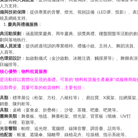
人力支持。
備與技術保障
：提供專業的音響、燈光、視頻設備（LED屏、投影）、表
統及網絡支持。
慶典與禮儀服務
：
典活動策劃
：涵蓋開業慶典、周年慶典、頒獎典禮、樓盤開盤等活動的創
劃與落地執行。
儀人員派遣
：提供經過培訓的專業模特、禮儀小姐、主持人、舞蹈演員、
人員等。
色環節設計
：如啟動儀式（金沙啟動、冰雕注酒、觸摸屏等）、舞獅表演
目編排等。
核心優勢：物料租賃服務
是活動得以實體化呈現的基礎。可靠的“物料租賃服生產廠家”或服務商能
品類齊全、質量可靠的租賃物料，主要包括：
具類
：標準展位（桁架、方柱、八棱柱等）、易拉寶、X展架、拉網展架
銷臺、陳列柜等。
具類
：桌椅（宴會桌、折疊椅）、沙發、茶幾、吧臺、吧凳等。
臺舞美類
：舞臺板、地毯、舞臺桁架、燈光架、背景板（噴繪、UV打
）、布幔、彩旗等。
光音響類
：帕燈、追光燈、電腦燈、線陣音響、調音臺、話筒等。
他配套
：帳篷、遮陽傘、隔離帶、綠植花卉、垃圾桶、指示系統等。