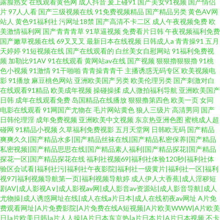
露脸熟女
在线观看黄色网
成人抖音
爰上碰91
国产美女91视频
国产情侣
片
97人人看
国产三级视频在线
91免费视频精品
国产精品另类
黄色AV网
站人
黄色91福利社
污网址18禁
国产高清不卡二区
成人午夜视频免费
欧
美激情福利网
国产青青青草
91草逼视频
免费看片日韩
午夜视频福利免费
国产嫩草视频在线
69叉叉叉
最新日本在线视频
日韩成人a
青青操91
五月
天婷婷
91短视频在线
国产在线观看的
白丝美女自慰网站
91福利免费视
频
加勒比91AV
91在线观看
黄网站av在线
国产视频
狠狠擼狠狠擼
91桃
色小视频
91激情
91干啪啪
青青操青青干
主播诱惑无码专区
欧美视频电
影
91播放
麻豆桃色网站
亚洲欧美国产另类
欧美伦理另类
国产刺激对白
在线观看91精品
欧美成年视频
操碰操揉
成人微拍福利导航
亚洲欧美国产
日韩
成年在线观看免费
岛国精品在线播放
狠狠撸第四色
欧美一页
女同
电影在线观看
91网国产尤物在
毛片网站黄色
狼人三级片
高清男同
国产
日韩伦理淫
成年免费视频
亚洲欧美中文视频
东京热亚洲色图
蜜桃成人超
碰网
91精品小视频
久草福利免费视影
五月天堂网
日韩欧无码
国产精品
爽爽久久|国产精品水多|国产精品丝袜在线|国产精品私密保养|国产精品
私密视频|国产精品思思在线|国产精品素人福利|国产精品探花|国产精品
探花一区|国产精品探花在线
福利社视频69|福利社体验120秒|福利社体
验区会试看|福利社污|福利社午夜影院|福利社一级黄片|福利社一区|福利
视97|福利视频导航第一页|福利视频导航婷
成人伊人大香蕉|成人淫秽短
剧AV|成人影视A∨|成人影视av网|成人影音av资源站|成人影音导航|成人
尤物操|成人诱惑网址在线|成人在线a片日本|成人在线初夜av网址
A片免
费观看网址|A片免费影院|A片免费在线A短视频|A片欧美WWW|A片欧美
日|a片欧美日韩|a片人人操|A片日本东京热|a片日本片|A片日本视频
不卡