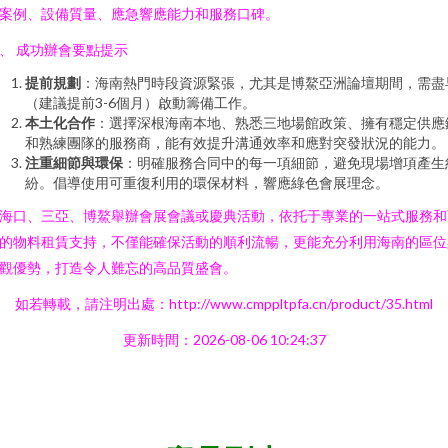
案例、設備質量、應急響應能力和服務口碑。
、 成功辦會要點提示
提前規劃
：海南熱門時段資源緊張，尤其是博鰲亞洲論壇期間，需盡
（建議提前3-6個月）啟動籌備工作。
本土化合作
：選擇深根海南本地、熟悉三地場館政策、擁有穩定供應
和熟練團隊的服務商，能有效提升溝通效率和應對突發狀況的能力。
注重細節與環保
：明確服務合同中的每一項細節，避免現場增項產生
紛。倡導使用可重復利用的環保材料，響應綠色會展理念。
海口、三亞、博鰲舉辦會展會議或慶典活動，依托于專業的一站式服務和
的物料租賃支持，不僅能確保活動的順利流暢，更能充分利用海南的區位
觀優勢，打造令人難忘的高品質盛會。
如若轉載，請注明出處：http://www.cmppltpfa.cn/product/35.html
更新時間：2026-08-06 10:24:37